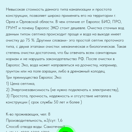
Невысокая стоимость данного типа канализации и простота
конструкции, позволяет широко применять его на территории г.
Орла и Орловской области. В чем отличие от Евролос БИО, ПРО,
ГРУНТ и почему Евролос ЭКО стоит дешевле. Очистка сточных вод
данным типом септика происходит проще и вода на выходе имеет
очистку до 75 %. Другими словами- это простой септик проточного
типа, с двумя этапами очистки: механическая и биологическая. Такая
степень очистки достаточна, что бы отвечать всем санитарным
нормам и не нарушать законодательство РФ. После очистки в
Евролос Эко, вода может направляться на доочистку, например,
грунтом или на поля аэрации, либо в дренажный колодец.
Три преимущества Евролос Эко:
1) Цена септика,
2) Энергонезависимость (не нужно подключать к электричеству),
3) Простота, прочность, надежность и отсутствие металла в
конструкции ( срок службы 50 лет и более )
К-во проживающих, чел: 8
Производительность, м3/сут: 1,6
Способ отвода воды: Самотечный