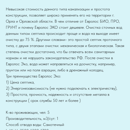
Невысокая стоимость данного типа канализации и простота
конструкции, позволяет широко применять его на территории г.
Орла и Орловской области. В чем отличие от Евролос БИО, ПРО,
ГРУНТ и почему Евролос ЭКО стоит дешевле. Очистка сточных вод
данным типом септика происходит проще и вода на выходе имеет
очистку до 75 %. Другими словами- это простой септик проточного
типа, с двумя этапами очистки: механическая и биологическая. Такая
степень очистки достаточна, что бы отвечать всем санитарным
нормам и не нарушать законодательство РФ. После очистки в
Евролос Эко, вода может направляться на доочистку, например,
грунтом или на поля аэрации, либо в дренажный колодец.
Три преимущества Евролос Эко:
1) Цена септика,
2) Энергонезависимость (не нужно подключать к электричеству),
3) Простота, прочность, надежность и отсутствие металла в
конструкции ( срок службы 50 лет и более )
К-во проживающих, чел: 5
Производительность, м3/сут: 1
Способ отвода воды: Самотечный