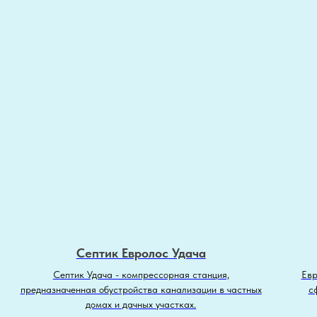
Септик Евролос Удача
Септик Удача - компрессорная станция,
Евр
предназначенная обустройства канализации в частных
с
домах и дачных участках.