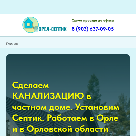
Схема проезда до офиса
8 (903) 637-09-05
Главная
Сделаем
КАНАЛИЗАЦИЮ в
частном доме. Установим
Септик. Работаем в Орле
и в Орловской области