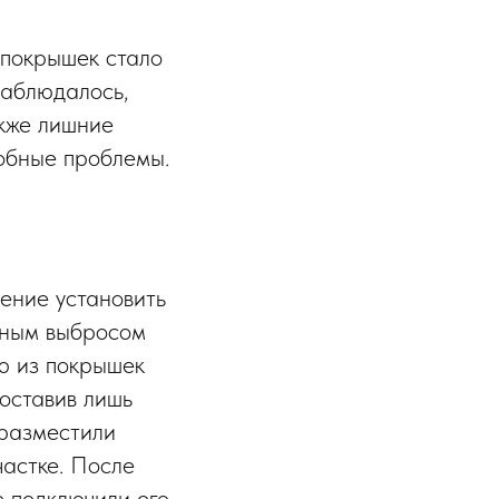
 покрышек стало
наблюдалось,
акже лишние
обные проблемы.
ение установить
льным выбросом
ю из покрышек
 оставив лишь
 разместили
частке. После
е подключили его