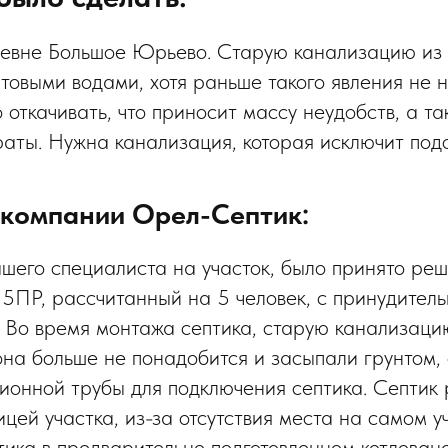
ревне Большое Юрьево. Старую канализацию из
нтовыми водами, хотя раньше такого явления не 
 откачивать, что приносит массу неудобств, а т
аты. Нужна канализация, которая исключит под
 компании Орел-Септик:
шего специалиста на участок, было принято реш
 5ПР, рассчитанный на 5 человек, с принудите
 Во время монтажа септика, старую канализаци
она больше не понадобится и засыпали грунтом,
ионной трубы для подключения септика. Септик
цей участка, из-за отсутствия места на самом у
ика в предварительно подготовленном котлован