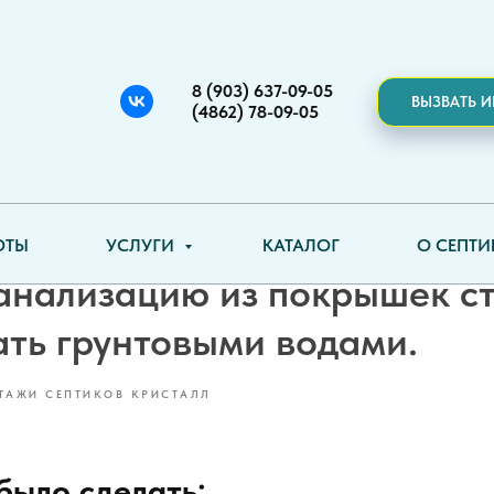
8 (903) 637-09-05
ВЫЗВАТЬ 
(4862) 78-09-05
м в деревне Большое Юрье
ОТЫ
УСЛУГИ
КАТАЛОГ
О СЕПТ
анализацию из покрышек с
ать грунтовыми водами.
ТАЖИ СЕПТИКОВ КРИСТАЛЛ
было сделать: