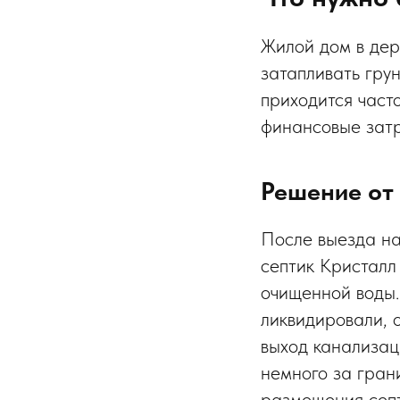
Жилой дом в де
затапливать гру
приходится часто
финансовые затр
Решение от
После выезда на
септик Кристалл
очищенной воды.
ликвидировали, 
выход канализац
немного за грани
размещения септ