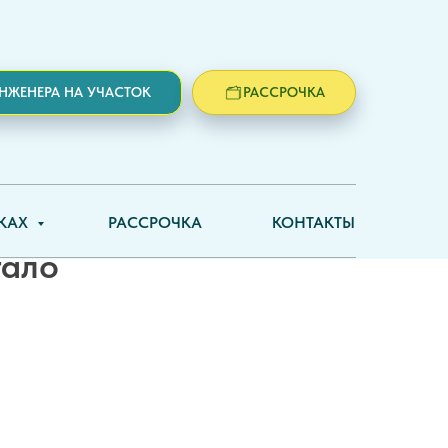
ИНЖЕНЕРА НА УЧАСТОК
РАССРОЧКА
во.
ИКАХ
РАССРОЧКА
КОНТАКТЫ
тало