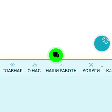
ГЛАВНАЯ
О НАС
НАШИ РАБОТЫ
УСЛУГИ
К
Контакты "Орел-Септик"