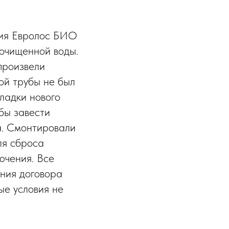
ция Евролос БИО
 очищенной воды.
произвели
ой трубы не был
ладки нового
обы завести
а. Смонтировали
ля сброса
ючения. Все
ания договора
ые условия не